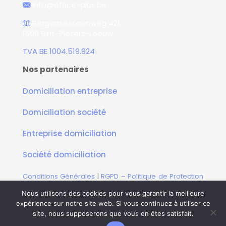
info@office-plus.be
Bergensesteenweg 421,
1600 Sint-Pieters-Leeuw
TVA BE 1004.519.924
Nos partenaires
Domiciliation entreprise
Domiciliation société
Entreprise domiciliation
Société domiciliation
Conditions Générales
|
RGPD – Politique de Protection
de la Vie Privée
Nous utilisons des cookies pour vous garantir la meilleure
Copyright © 2010 - 2026
OfficePlus.
Tous droits
expérience sur notre site web. Si vous continuez à utiliser ce
réservés.
site, nous supposerons que vous en êtes satisfait.
OfficePLus- Services pour les indépendants et les