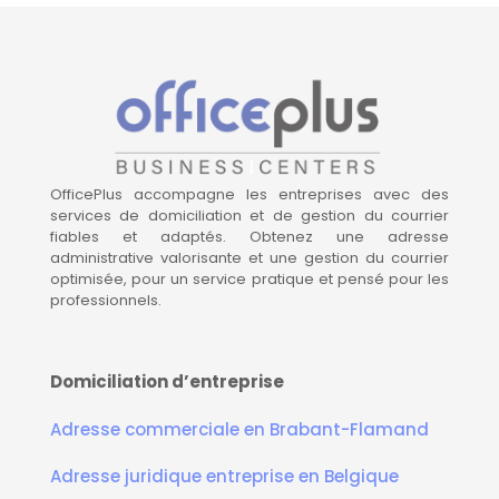
OfficePlus accompagne les entreprises avec des
services de domiciliation et de gestion du courrier
fiables et adaptés. Obtenez une adresse
administrative valorisante et une gestion du courrier
optimisée, pour un service pratique et pensé pour les
professionnels.
domiciliation entreprise bruxelles, domicilaition entreprise autour de bruxelles, location boite aux lettres, coworking bruxelles, coworking autour de bruxelles, salle réunion bruxelles, salle réunion autour de bruxelles
Domiciliation d’entreprise
Adresse commerciale en Brabant-Flamand
Adresse juridique entreprise en Belgique