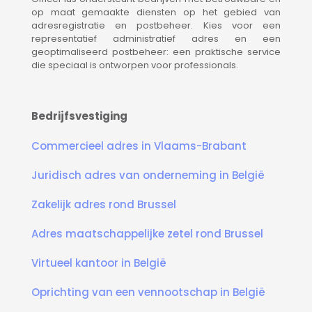
op maat gemaakte diensten op het gebied van
adresregistratie en postbeheer. Kies voor een
representatief administratief adres en een
geoptimaliseerd postbeheer: een praktische service
die speciaal is ontworpen voor professionals.
bedrijfsvestiging Brussel, bedrijfsvestiging in de omgeving van Brussel, huur postbus, coworking Brussel, coworking in de omgeving van Brussel, vergaderzaal Brussel, vergaderzaal in de omgeving van Brussel
Bedrijfsvestiging
Commercieel adres in Vlaams-Brabant
Juridisch adres van onderneming in België
Zakelijk adres rond Brussel
Adres maatschappelijke zetel rond Brussel
Virtueel kantoor in België
Oprichting van een vennootschap in België