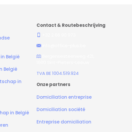
Contact & Routebeschrijving
+32 2 66 90 973
andse
info@office-plus.be
Bergensesteenweg 421,
in België
1600 Sint-Pieters-Leeuw
n België
TVA BE 1004.519.924
tschap in
Onze partners
Domiciliation entreprise
Domiciliation société
hap in België
Entreprise domiciliation
eren