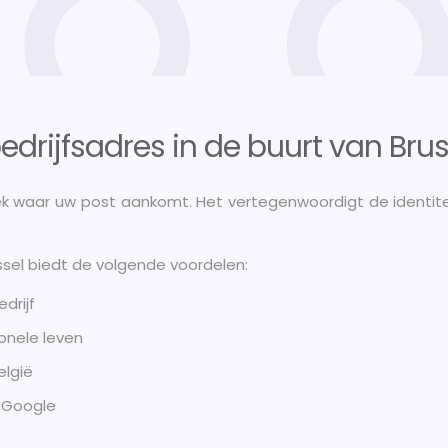
drijfsadres in de buurt van Brus
lek waar uw post aankomt. Het vertegenwoordigt de identite
ussel biedt de volgende voordelen:
drijf
onele leven
elgië
p Google