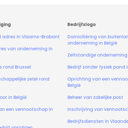
iging
Bedrijfslogo
 adres in Vlaams-Brabant
Domiciliëring van buitenl
onderneming in België
dres van onderneming in
Zelfstandige onderneming 
es rond Brussel
Bedrijf zonder fysiek pand i
happelijke zetel rond
Oprichting van een vennoo
België
oor in België
Beheer van zakelijke post
van een vennootschap in
Inschrijving van vennootsc
Bedrijfsdiensten in Vlaand
drijf oprichten