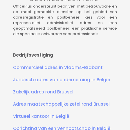
OfficePlus ondersteunt bedrijven met betrouwbare en
op maat gemaakte diensten op het gebied van
adresregistratie en postbeheer. Kies voor een
representatief administratief adres en een
geoptimaliseerd postbeheer: een praktische service
die speciaal is ontworpen voor professionals.
bedrijfsvestiging Brussel, bedrijfsvestiging in de omgeving van Brussel, huur postbus, coworking Brussel, coworking in de omgeving van Brussel, vergaderzaal Brussel, vergaderzaal in de omgeving van Brussel
Bedrijfsvestiging
Commercieel adres in Vlaams-Brabant
Juridisch adres van onderneming in België
Zakelijk adres rond Brussel
Adres maatschappelijke zetel rond Brussel
Virtueel kantoor in België
Oprichting van een vennootschap in België