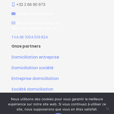
+32 2 66 90 973
info@office-plus.be
Bergensesteenweg 421,
1600 Sint-Pieters-Leeuw
TVA BE 1004.519.924
Onze partners
Domiciliation entreprise
Domiciliation société
Entreprise domiciliation
Société domiciliation
Nous utilisons des cookies pour vous garantir la meilleure
Algemene voorwaarden
|
AVG – Privacybeleid
expérience sur notre site web. Si vous continuez à utiliser ce
Copyright © 2010 - 2026
OfficePlus.
Alle rechten
site, nous supposerons que vous en êtes satisfait.
voorbehouden.