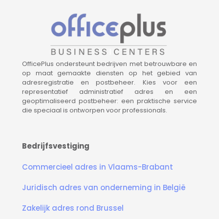
OfficePlus ondersteunt bedrijven met betrouwbare en
op maat gemaakte diensten op het gebied van
adresregistratie en postbeheer. Kies voor een
representatief administratief adres en een
geoptimaliseerd postbeheer: een praktische service
die speciaal is ontworpen voor professionals.
bedrijfsvestiging Brussel, bedrijfsvestiging in de omgeving van Brussel, huur postbus, coworking Brussel, coworking in de omgeving van Brussel, vergaderzaal Brussel, vergaderzaal in de omgeving van Brussel
Bedrijfsvestiging
Commercieel adres in Vlaams-Brabant
Juridisch adres van onderneming in België
Zakelijk adres rond Brussel